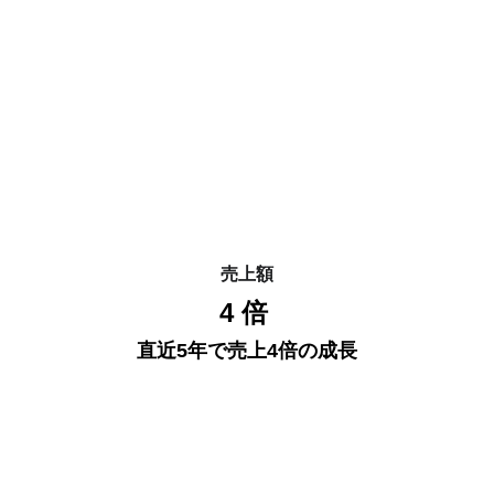
売上額
4
 倍 
直近5年で売上4倍の成長