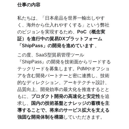
仕事の内容
私たちは、「日本産品を世界一輸出しやす
く、海外から仕入れやすくする」という弊社
のビジョンを実現するため、
PoC（概念実
証）を進行中の貿易DXプラットフォーム
「ShipPass」の開発を進めています
 。 
この度、SaaS型貿易管理ツール
『ShipPass』の開発を技術面からリードする
テックリードを募集します。PdMやオフショ
アを含む開発パートナーと密に連携し、技術
的なディレクション、アーキテクチャ設計、
品質向上、開発効率の最大化を推進するとと
もに、
プロダクト開発の高速化と安定性
を追
求し、
国内の技術基盤とナレッジの蓄積を主
導することで、将来のサービス拡大を支える
強固な開発体制を構築
していただきます。